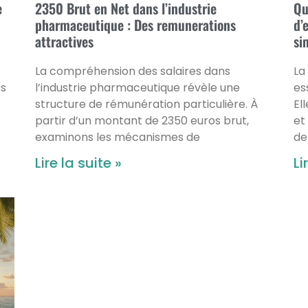
e
2350 Brut en Net dans l’industrie
Qu
pharmaceutique : Des remunerations
d’
attractives
si
La compréhension des salaires dans
La
es
l’industrie pharmaceutique révèle une
es
structure de rémunération particulière. À
El
partir d’un montant de 2350 euros brut,
et
examinons les mécanismes de
de
Lire la suite »
Li